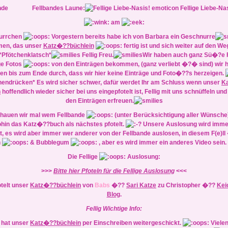
Fellbandes Laune:
Fellige Liebe-Na
am
urrchen
Vorgestern bereits habe ich von Barbara ein Geschnurre
en, das unser
Katz�??büchlein
fertig ist und sich weiter auf den We
*Pfötchenklatsch*
Fellig Freu.
Wir haben auch ganz Sü�?e F
ge Fotos
von den Einträgen bekommen, (ganz verliebt �?� sind) wir h
ten bis zum Ende durch, dass wir hier keine Einträge und Foto�??s herzeigen.
hendrücken* Es wird sicher schwer, dafür werdet Ihr am Schluss wenn unser
K
n
hoffendlich wieder sicher bei uns eingepfotelt ist, Fellig mit uns schnüffeln un
den Einträgen erfreuen.
hauen wir mal wem Fellbande
(unter Berücksichtigung aller Wünsche)
hin das Katz�??buch als nächstes pfotelt.
Unsere Auslosung wird immer
, es wird aber immer wer anderer von der Fellbande auslosen, in diesem F(e)ll 
h
& Bubblegum
, aber es wird immer ein anderes Video sein.
Die Fellige
Auslosung:
>>>
Bitte hier Pfoteln für die Fellige Auslosung
<<<
otelt unser
Katz�??büchlein
von
Babs
�??
Sari Katze
zu Christopher �??
Kei
Blog
.
Fellig Wichtige Info:
 hat unser
Katz�??büchlein
per
Einschreiben
weitergeschickt.
Vielen