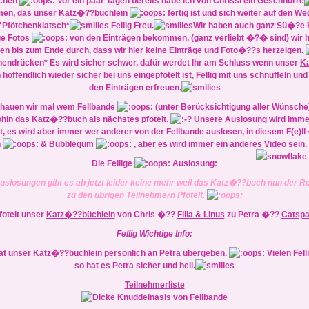
chen
Vor ein paar Tagen bereits habe ich von Chrissi ein Geschnurre
en, das unser
Katz�??büchlein
fertig ist und sich weiter auf den We
*Pfötchenklatsch*
Fellig Freu.
Wir haben auch ganz Sü�?e F
ge Fotos
von den Einträgen bekommen, (ganz verliebt �?� sind) wir h
ten bis zum Ende durch, dass wir hier keine Einträge und Foto�??s herzeigen.
hendrücken* Es wird sicher schwer, dafür werdet Ihr am Schluss wenn unser
K
n
hoffendlich wieder sicher bei uns eingepfotelt ist, Fellig mit uns schnüffeln un
den Einträgen erfreuen.
hauen wir mal wem Fellbande
(unter Berücksichtigung aller Wünsche)
hin das Katz�??buch als nächstes pfotelt.
Unsere Auslosung wird immer
, es wird aber immer wer anderer von der Fellbande auslosen, in diesem F(e)ll 
h
& Bubblegum
, aber es wird immer ein anderes Video sein.
Die Fellige
Auslosung:
Auslosungen gibt es ab jetzt leider keine mehr weil das Katz�??buch nun der R
zu den übrigen Teilnehmern Pfotelt.
fotelt unser
Katz�??büchlein
von Chris �??
Filia & Linus
zu Petra �??
Catspa
Fellig Wichtige Info:
at unser
Katz�??büchlein
persönlich an Petra übergeben.
Vielen Fel
so hat es Petra sicher und heil.
Teilnehmerliste