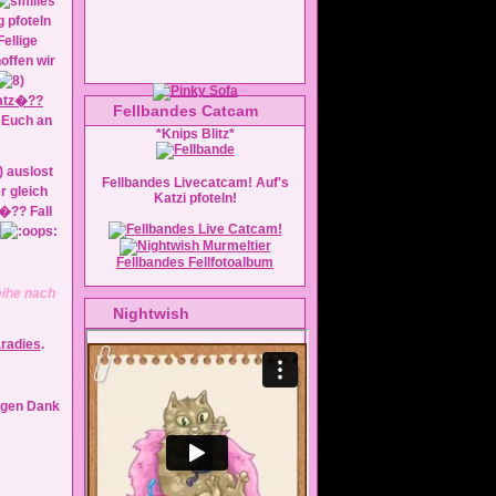
g pfoteln
ellige
offen wir
atz�??
Fellbandes Catcam
d Euch an
*Knips Blitz*
 auslost
Fellbandes Livecatcam! Auf's
 gleich
Katzi pfoteln!
�?? Fall
Fellbandes Fellfotoalbum
eihe nach
Nightwish
radies
.
ligen Dank