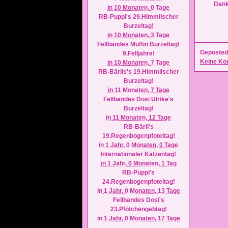
Dank 
in
10 Monaten,
0 Tage
RB-Puppi's 29.Himmlischer
Burzeltag!
in
10 Monaten,
3 Tage
Fellbandes Muffin Burzeltag!
Geposted
9.Felljahre!
Keine Ko
in
10 Monaten,
7 Tage
RB-Bärlis's 19.Himmlischer
Burzeltag!
in
11 Monaten,
7 Tage
Fellbandes Dosi Ulrike's
Burzeltag!
in
11 Monaten,
12 Tage
RB-Bärli's
19.Regenbogenpfoteltag!
in
1 Jahr,
0 Monaten,
0 Tage
Internationaler Katzentag!
in
1 Jahr,
0 Monaten,
1 Tag
RB-Puppi's
24.Regenbogenpfoteltag!
in
1 Jahr,
0 Monaten,
13 Tage
Fellbandes Dosi's
23.Pfötchengebtag!
in
1 Jahr,
0 Monaten,
17 Tage