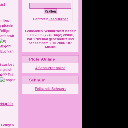
sis!
Gepfotelt
FeedBurner
g pfoteln
ellige
Fellbandes Schnurrblatt ist seit
1.10.2006 (7249 Tage) online,
offen wir
hat 1709 mal geschnurrt und
hat seit dem 2.10.2006 187
atz�??
Miauis
d Euch an
PfotenOnline
 auslost
4 Schnurrer
online
 gleich
�?? Fall
Schnurr
Fellbande Schnurrt
chi�??s
 Felligen