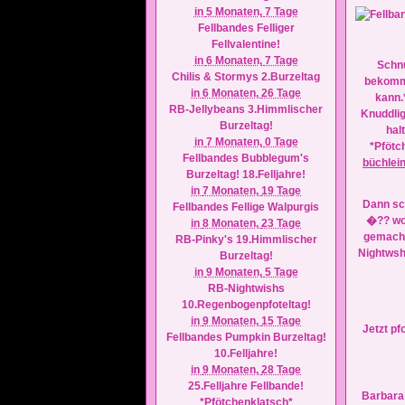
in
5 Monaten,
7 Tage
Fellbandes Felliger
Fellvalentine!
in
6 Monaten,
7 Tage
Schn
Chilis & Stormys 2.Burzeltag
bekomm
in
6 Monaten,
26 Tage
kann.
RB-Jellybeans 3.Himmlischer
Knuddli
Burzeltag!
hal
in
7 Monaten,
0 Tage
*Pfötc
Fellbandes Bubblegum's
büchlei
Burzeltag! 18.Felljahre!
in
7 Monaten,
19 Tage
Dann sc
Fellbandes Fellige Walpurgis
�?? wo
in
8 Monaten,
23 Tage
gemacht
RB-Pinky's 19.Himmlischer
Nightws
Burzeltag!
in
9 Monaten,
5 Tage
RB-Nightwishs
10.Regenbogenpfoteltag!
in
9 Monaten,
15 Tage
Jetzt pf
Fellbandes Pumpkin Burzeltag!
10.Felljahre!
in
9 Monaten,
28 Tage
25.Felljahre Fellbande!
Barbara
*Pfötchenklatsch*