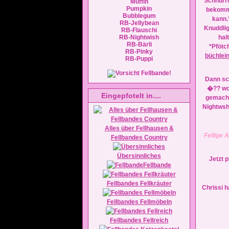
Schnurr
Muffin
Pumpkin
bekomm
Bubblegum
kann.
RB-Jellybean
Knuddli
RB-Flauschi
RB-Nightwish
hal
RB-Bärli
*Pfötc
RB-Pinky
büchlei
RB-Puppi
Dann sc
�?? wo
Eingepfotelt in....
gemacht
Nightws
Alles über Fellhausen &
Fellige 
Fellbandes Country
Übersinnliches
Jetzt p
Fellbande
Fellbandes Fellkräuter
Chrissi h
Fellbandes Fellmöbeln
Fellbandes Fellreich