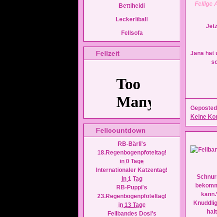
Fellige 
Bettiheidi
Leckerliball
Jetz
Fellsofa
Fellzeit
Jana hat
so
Geposted
Keine Ko
Fellcountdown
RB-Bärli's
18.Regenbogenpfoteltag!
in
0 Tage
Internationaler Katzentag!
Schnur
in
1 Tag
bekomm
RB-Puppi's
kann.
23.Regenbogenpfoteltag!
Knuddli
in
13 Tage
hal
Fellbandes Dosi's