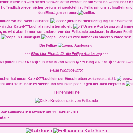
hendrücken* Es wird sicher schwer, dafür werdet Ihr am Schluss wenn unser
K
n
hoffendlich wieder sicher bei uns eingepfotelt ist, Fellig mit uns schnüffeln un
den Einträgen erfreuen.
hauen wir mal wem Fellbande
(unter Berücksichtigung aller Wünsche)
hin das Katz�??buch als nächstes pfotelt.
Unsere Auslosung wird immer
, es wird aber immer wer anderer von der Fellbande auslosen, in diesem F(e)ll 
h
& Bubblegum
, aber es wird immer ein anderes Video sein.
Die Fellige
Auslosung:
>>>
Bitte hier Pfoteln für die Fellige Auslosung
<<<
tzt pfotelt unser
Katz�??büchlein
von
Keichi�??s Blog
zu Jana �??
Janaswor
Fellig Wichtige Info:
topher hat unser
Katz�??büchlein
per
Einschreiben
weitergeschickt.
gen Dank so müsste es sicher und heil in ein paar Tagen bei Jana einpfoteln.
Teilnehmerliste
 von Fellbande in
Katzbuch
am 11. Januar 2011
tar »