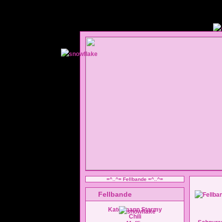
=^..^= Fellbande =^..^=
Fellbande
Katermann Stormy
Chili