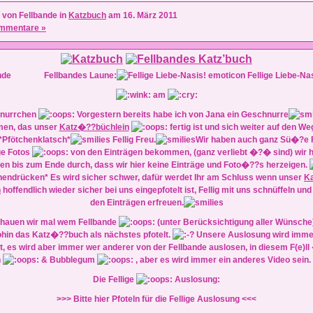
 von Fellbande in
Katzbuch
am 16. März 2011
mmentare »
Fellbandes Laune:
Fellige Liebe-Na
am
nurrchen
Vorgestern bereits habe ich von Jana ein Geschnurre
en, das unser
Katz�??büchlein
fertig ist und sich weiter auf den We
*Pfötchenklatsch*
Fellig Freu.
Wir haben auch ganz Sü�?e F
ge Fotos
von den Einträgen bekommen, (ganz verliebt �?� sind) wir h
ten bis zum Ende durch, dass wir hier keine Einträge und Foto�??s herzeigen.
hendrücken* Es wird sicher schwer, dafür werdet Ihr am Schluss wenn unser
K
n
hoffendlich wieder sicher bei uns eingepfotelt ist, Fellig mit uns schnüffeln un
den Einträgen erfreuen.
hauen wir mal wem Fellbande
(unter Berücksichtigung aller Wünsche)
hin das Katz�??buch als nächstes pfotelt.
Unsere Auslosung wird immer
, es wird aber immer wer anderer von der Fellbande auslosen, in diesem F(e)ll 
h
& Bubblegum
, aber es wird immer ein anderes Video sein.
Die Fellige
Auslosung:
>>> Bitte hier Pfoteln für die Fellige Auslosung <<<