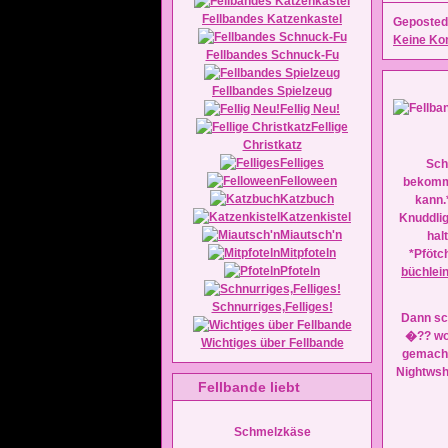
Fellbandes Katzenkastel
Geposted
Keine Ko
Fellbandes Schnuck-Fu
Fellbandes Spielzeug
Fellig Neu!
Fellige
Christkatz
Felliges
Sch
Felloween
bekomm
Katzbuch
kann.
Katzenkistel
Knuddli
Miautsch'n
hal
Mitpfoteln
*Pfötc
Pfoteln
büchlei
Schnurriges,Felliges!
Dann sc
�?? wo
Wichtiges über Fellbande
gemacht
Nightws
Fellbande liebt
Schmelzkäse