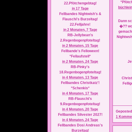
*Pfötc
22.Pfötchengebtag!
büchlei
in
17 Tage
Fellbandes Nightwish's &
Flauschi's Burzeltag!
Dann sc
22.Felljahre!
�?? wo
in
2 Monaten,
7 Tage
gemacht
RB-Jellybean's
Nightws
2.Regenbogenpfoteltag!
in
2 Monaten,
15 Tage
Fellbande's Felloween!
*Fellaufstell*
in
2 Monaten,
24 Tage
Je
RB-Pinky's
18.Regenbogenpfoteltag!
in
4 Monaten,
13 Tage
Chris
Fellbandes Christkatz'!
Felli
*Schenkis*
in
4 Monaten,
17 Tage
RB-Flauschi's
9.Regenbogenpfoteltag!
in
4 Monaten,
20 Tage
Geposted
Fellbandes Silvester 2027!
1 Kommen
in
4 Monaten,
24 Tage
Fellbandes Dosi Andreas's
Burzeltag!