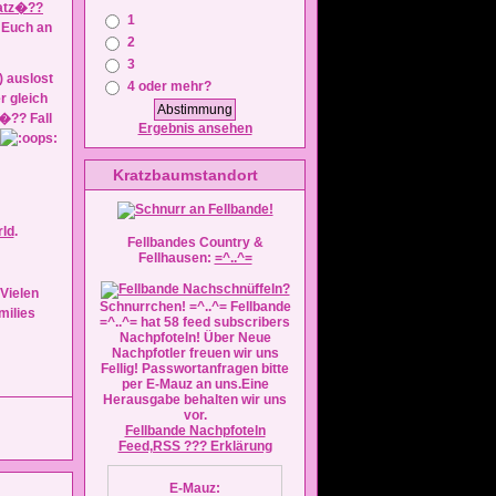
atz�??
1
d Euch an
2
3
 auslost
4 oder mehr?
 gleich
�?? Fall
Ergebnis ansehen
Kratzbaumstandort
ld
.
Fellbandes Country &
Fellhausen:
=^..^=
Vielen
Schnurrchen! =^..^= Fellbande
=^..^= hat 58 feed subscribers
Nachpfoteln! Über Neue
Nachpfotler freuen wir uns
Fellig! Passwortanfragen bitte
per E-Mauz an uns.Eine
Herausgabe behalten wir uns
vor.
Fellbande Nachpfoteln
Feed,RSS ??? Erklärung
E-Mauz: