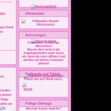
e nach zu
Glückskatz
inus
.
ligen Dank
Schnurriges
Fellbandes Schnurrige
Weisheiten!
Mische dich nicht in die
Angelegenheiten einer Katze
ein, denn die sind raffiniert und
werden auf deinen Computer
pinkeln!
Fellbande auf Tiktok
sis!
Pfotelt uns auf Tiktok nach...
g pfoteln
ellige
Fellige Umfrage
offen wir
Wieviele Katzen habt Ihr?