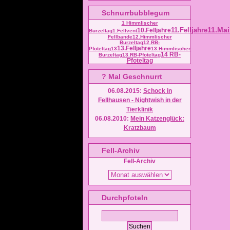
Schnurrbubblegum
1 Himmlischer
11.Mai
11.Felljahre
10.Felljahre
Burzeltag
1.Fellvent
Fellbande
12.Himmlischer
Burzeltag
12.RB-
13.Felljahre
Pfoteltag
13
13.Himmlischer
14 RB-
Burzeltag
13.RB-Pfoteltag
Pfoteltag
? Mal Geschnurrt
06.08.2015
:
Schock in
Fellhausen - Nightwish in der
Tierklinik
06.08.2010
:
Mein Katzenglück:
Kratzbaum
Fell-Archiv
Fell-Archiv
Durchpfoteln