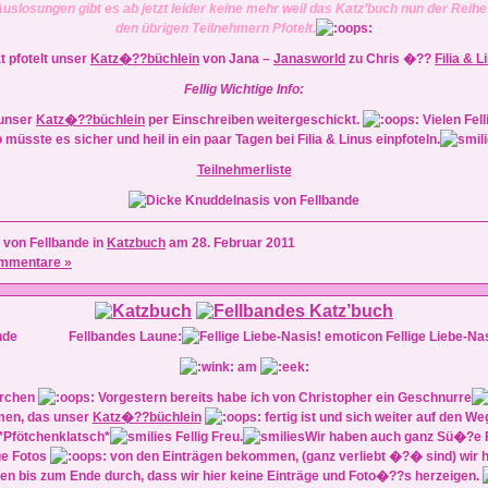
Auslosungen gibt es ab jetzt leider keine mehr weil das Katz’buch nun der Reih
den übrigen Teilnehmern Pfotelt.
t pfotelt unser
Katz�??büchlein
von Jana –
Janasworld
zu Chris �??
Filia & L
Fellig Wichtige Info:
 unser
Katz�??büchlein
per
Einschreiben
weitergeschickt.
Vielen Fel
 müsste es sicher und heil in ein paar Tagen bei Filia & Linus einpfoteln.
Teilnehmerliste
 von Fellbande in
Katzbuch
am 28. Februar 2011
mmentare »
Fellbandes Laune:
Fellige Liebe-Na
am
rchen
Vorgestern bereits habe ich von Christopher ein Geschnurre
en, das unser
Katz�??büchlein
fertig ist und sich weiter auf den We
*Pfötchenklatsch*
Fellig Freu.
Wir haben auch ganz Sü�?e F
ge Fotos
von den Einträgen bekommen, (ganz verliebt �?� sind) wir h
ten bis zum Ende durch, dass wir hier keine Einträge und Foto�??s herzeigen.