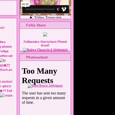
Fellis Stern
sis!
Fellbandes Sternchen!-Pfotelt
drauf!
g pfoteln
ellige
offen wir
Pfotenarbeit
atz�??
d Euch an
 auslost
 gleich
�?? Fall