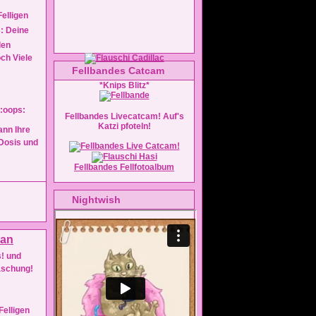
Felligen
Deine
len
ch Viele
Fellbandes Catcam
*Knips Blitz*
Fellbandes Livecatcam! Auf's
Katzi pfoteln!
ann Ihre
Dosis und
Fellbandes Fellfotoalbum
Nightwish
s! und
aschung!
Felligen