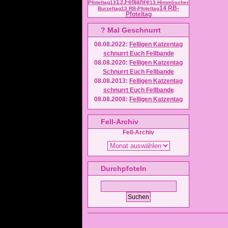
13.Felljahre
Pfoteltag
13
13.Himmlischer
14 RB-
Burzeltag
13.RB-Pfoteltag
Pfoteltag
? Mal Geschnurrt
08.08.2022
:
Felligen Katzentag
schnurrt Euch Fellbande
08.08.2020
:
Felligen Katzentag
Schnurrt Euch Fellbande
08.08.2013
:
Felligen Katzentag
schnurrt Euch Fellbande
08.08.2008
:
Felligen Katzentag
Fell-Archiv
Fell-Archiv
Durchpfoteln