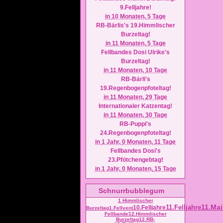
9.Felljahre!
in
10 Monaten,
5 Tage
RB-Bärlis's 19.Himmlischer
Burzeltag!
in
11 Monaten,
5 Tage
Fellbandes Dosi Ulrike's
Burzeltag!
in
11 Monaten,
10 Tage
RB-Bärli's
19.Regenbogenpfoteltag!
in
11 Monaten,
29 Tage
Internationaler Katzentag!
in
11 Monaten,
30 Tage
RB-Puppi's
24.Regenbogenpfoteltag!
in
1 Jahr,
0 Monaten,
11 Tage
Fellbandes Dosi's
23.Pfötchengebtag!
in
1 Jahr,
0 Monaten,
15 Tage
Schnurrbubblegum
1 Himmlischer
11.Mai
11.Felljahre
10.Felljahre
Burzeltag
1.Fellvent
Fellbande
12.Himmlischer
Burzeltag
12.RB-