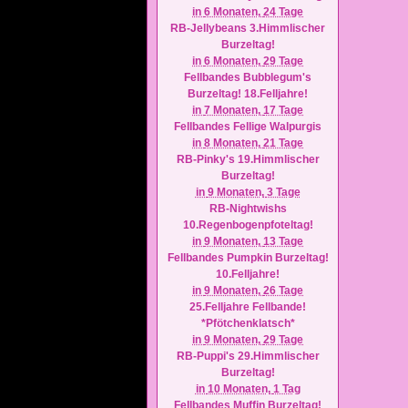
in
6 Monaten,
24 Tage
RB-Jellybeans 3.Himmlischer
Burzeltag!
in
6 Monaten,
29 Tage
Fellbandes Bubblegum's
Burzeltag! 18.Felljahre!
in
7 Monaten,
17 Tage
Fellbandes Fellige Walpurgis
in
8 Monaten,
21 Tage
RB-Pinky's 19.Himmlischer
Burzeltag!
in
9 Monaten,
3 Tage
RB-Nightwishs
10.Regenbogenpfoteltag!
in
9 Monaten,
13 Tage
Fellbandes Pumpkin Burzeltag!
10.Felljahre!
in
9 Monaten,
26 Tage
25.Felljahre Fellbande!
*Pfötchenklatsch*
in
9 Monaten,
29 Tage
RB-Puppi's 29.Himmlischer
Burzeltag!
in
10 Monaten,
1 Tag
Fellbandes Muffin Burzeltag!