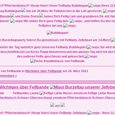
ri!*Pfötchenklatsch*-Heute feiert Unser Fellbaby Bubblegum
Ihren 11.
tag.Bubblegum
hat am 26.März Ihr Fellnäschen in die Luft gestreckt.
llbande
und Deine Dosis
haben Dich Fellig Lieb und gratulieren Dir mit Vie
lnasis!
Wir haben Dich ganz Fellig lieb-
,und hoffen Du bist no
Felljahre bei uns.
n Burzeltagsparty feierst Du gemeinsam mit Fellbaby Jellybean am 14.März!
ehört der Tag natürlich ganz Unserem Fellbaby Bubblegum!
Sie wird d
 beschnüffeln,ein Leckeres Pappi bekommen,und den ganzen Tag wird mit den 
den anderen Fellis geschmust und gekuschelt.
 von Fellbande in
Wichtiges über Fellbande
am 26. März 2021
mmentare »
Fellbandes Laune:
Fellige Liebe-Nasi
Pfötchenklatsch-Schnurr-Überr
am
i!-*Pfötchenklatsch*-Heute feiert Unser Fellbaby Jellybean
Ihren 11.