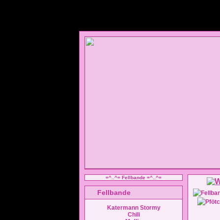
=^..^= Fellbande =^..^=
Fellbande
Katermann Stormy
Chili