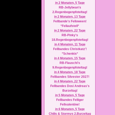
in
2 Monaten,
5 Tage
RB-Jellybean's
2.Regenbogenpfoteltag!
in
2 Monaten,
13 Tage
Fellbande's Felloween!
*Fellaufstell*
in
2 Monaten,
22 Tage
RB-Pinky's
18.Regenbogenpfoteltag!
in
4 Monaten,
11 Tage
Fellbandes Christkatz'!
*Schenkis*
in
4 Monaten,
15 Tage
RB-Flauschi's
9.Regenbogenpfoteltag!
in
4 Monaten,
18 Tage
Fellbandes Silvester 2027!
in
4 Monaten,
22 Tage
Fellbandes Dosi Andreas's
Burzeltag!
in
5 Monaten,
5 Tage
Fellbandes Felliger
Fellvalentine!
in
6 Monaten,
5 Tage
Chilis & Stormys 2.Burzeltag