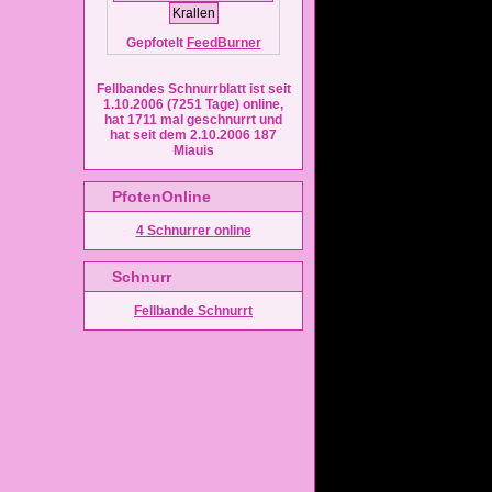
Gepfotelt
FeedBurner
Fellbandes Schnurrblatt ist seit
1.10.2006 (7251 Tage) online,
hat 1711 mal geschnurrt und
hat seit dem 2.10.2006 187
Miauis
PfotenOnline
4 Schnurrer
online
Schnurr
Fellbande Schnurrt