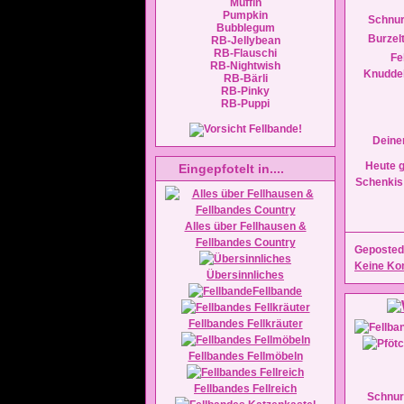
Muffin
Pumpkin
Schnur
Bubblegum
Burzel
RB-Jellybean
RB-Flauschi
Fe
RB-Nightwish
Knudde
RB-Bärli
RB-Pinky
RB-Puppi
Deine
Heute g
Eingepfotelt in....
Schenkis
Alles über Fellhausen &
Fellbandes Country
Geposted
Keine Ko
Übersinnliches
Fellbande
Fellbandes Fellkräuter
Fellbandes Fellmöbeln
Fellbandes Fellreich
Schnurr