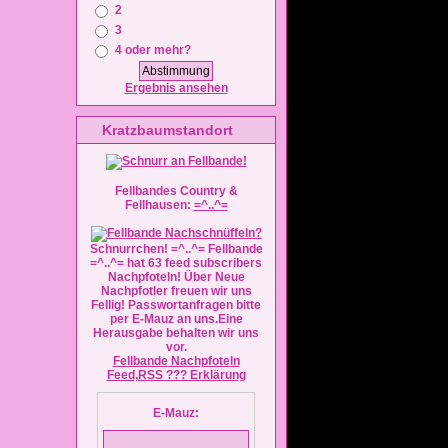
2
3
4 oder mehr?
Ergebnis ansehen
Kratzbaumstandort
Fellbandes Country &
Fellhausen:
=^..^=
Schnurrchen! =^..^= Fellbande
=^..^= hat 63 feed subscribers
Nachpfoteln! Über Neue
Nachpfotler freuen wir uns
Fellig! Passwortanfragen bitte
per E-Mauz an uns.Eine
Herausgabe behalten wir uns
vor.
Fellbande Nachpfoteln
Feed,RSS ??? Erklärung
E-Mauz: