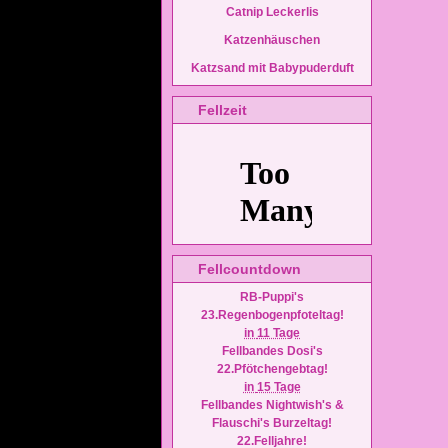
Catnip Leckerlis
Katzenhäuschen
Katzsand mit Babypuderduft
Fellzeit
Fellcountdown
RB-Puppi's
23.Regenbogenpfoteltag!
in
11 Tage
Fellbandes Dosi's
22.Pfötchengebtag!
in
15 Tage
Fellbandes Nightwish's &
Flauschi's Burzeltag!
22.Felljahre!