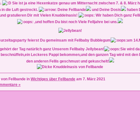
g.
Sie ist ja eine Hexenkatze genau um Mitternacht zwischen 7. & 8. März ha
 in die Luft gestreckt.
Deine Fellbande
und Deine Dosis
haben D
und gratulieren Dir mit Vielen Knuddelnasis!
Wir haben Dich ganz Felli
,und hoffen Du bist noch Viele Felljahre bei uns.
urzeltagsparty feierst Du gemeinsam mit Fellbaby Bubblegum
am 14.
gehört der Tag natürlich ganz Unserem Fellbaby Jellybean!
Sie wird da
 beschnüffeln,ein Leckeres Pappi bekommen,und den ganzen Tag wird mit den 
den anderen Fellis geschmust und gekuschelt!
 von Fellbande in
Wichtiges über Fellbande
am 7. März 2021
mmentare »