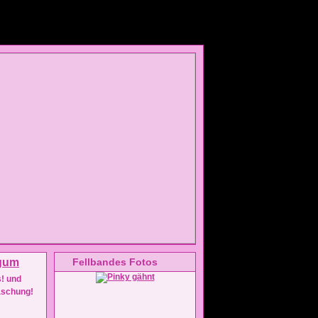
Fellbandes Fotos
s! und
aschung!