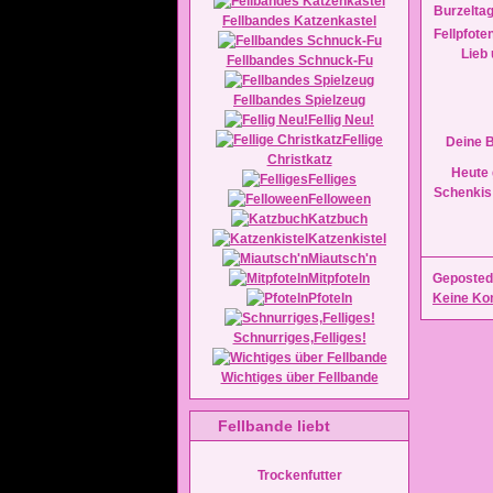
Burzelta
Fellbandes Katzenkastel
Fellpfoten
Lieb 
Fellbandes Schnuck-Fu
Fellbandes Spielzeug
Fellig Neu!
Fellige
Deine B
Christkatz
Heute 
Felliges
Schenkis
Felloween
Katzbuch
Katzenkistel
Miautsch'n
Mitpfoteln
Geposted
Pfoteln
Keine Ko
Schnurriges,Felliges!
Wichtiges über Fellbande
Fellbande liebt
Trockenfutter