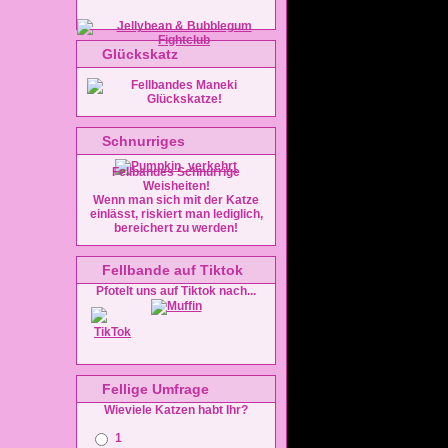
Glückskatz
Schnurriges
Fellbandes Schnurrige
Weisheiten!
Wenn man sich mit der Katze
einlässt, riskiert man lediglich,
bereichert zu werden!
Fellbande auf Tiktok
Pfotelt uns auf Tiktok nach...
Fellige Umfrage
Wieviele Katzen habt Ihr?
1