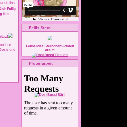
t sie Ihre
ich Fellig
g lieb
Fellis Stern
März!
nn Ihre
Fellbandes Sternchen!-Pfotelt
Dosis und
drauf!
Pfotenarbeit