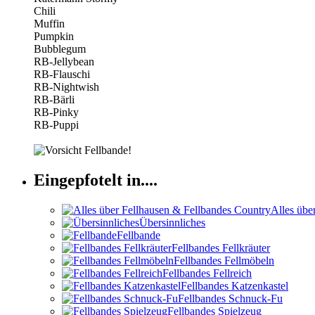
Chili
Muffin
Pumpkin
Bubblegum
RB-Jellybean
RB-Flauschi
RB-Nightwish
RB-Bärli
RB-Pinky
RB-Puppi
Eingepfotelt in....
Alles übe
Übersinnliches
Fellbande
Fellbandes Fellkräuter
Fellbandes Fellmöbeln
Fellbandes Fellreich
Fellbandes Katzenkastel
Fellbandes Schnuck-Fu
Fellbandes Spielzeug