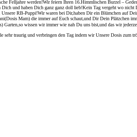
sche Felljahre werden!
Wir feiern Ihren 16.Himmlischen Burzel – Ged
 Dich und haben Dich ganz ganz doll lieb!
Kein Tag vergeht wo nicht 
an Unsere RB-Puppi!
Wir waren bei Dir,haben Dir ein Blümchen auf Dein
nni
(Dosis Mam) die immer auf Euch schaut,und Dir Dein Plätzchen imm
) Garten,so wissen wir immer wie nah Du uns bist,und das wir jederze
alle sehr traurig und verbringen den Tag indem wir Unsere Dosis zum trö