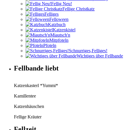
Fellig Neu!
Fellige Christkatz
Felliges
Felloween
Katzbuch
Katzenkistel
Miautsch'n
Mitpfoteln
Pfoteln
Schnurriges,Felliges!
Wichtiges über Fellbande
Fellbande liebt
Katzenkasterl *Yummi*
Kamillentee
Katzenhäuschen
Fellige Kräuter
Fellzeit