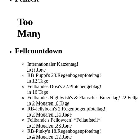
Fellcountdown
Internationaler Katzentag!
in
0 Tage
RB-Puppi's 23.Regenbogenpfoteltag!
in
12 Tage
Fellbandes Dosi's 22.Pfötchengebtag!
in
16 Tage
Fellbandes Nightwish's & Flauschi's Burzeltag! 22.Fellja
in
2 Monaten,
6 Tage
RB-Jellybean's 2.Regenbogenpfoteltag!
in
2 Monaten,
14 Tage
Fellbande's Felloween! *Fellaufstell*
in
2 Monaten,
23 Tage
RB-Pinky's 18.Regenbogenpfoteltag!
in
4 Monaten,
12 Tage