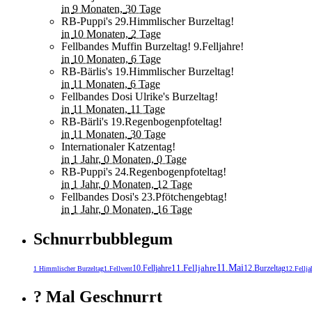
in
9 Monaten,
30 Tage
RB-Puppi's 29.Himmlischer Burzeltag!
in
10 Monaten,
2 Tage
Fellbandes Muffin Burzeltag! 9.Felljahre!
in
10 Monaten,
6 Tage
RB-Bärlis's 19.Himmlischer Burzeltag!
in
11 Monaten,
6 Tage
Fellbandes Dosi Ulrike's Burzeltag!
in
11 Monaten,
11 Tage
RB-Bärli's 19.Regenbogenpfoteltag!
in
11 Monaten,
30 Tage
Internationaler Katzentag!
in
1 Jahr,
0 Monaten,
0 Tage
RB-Puppi's 24.Regenbogenpfoteltag!
in
1 Jahr,
0 Monaten,
12 Tage
Fellbandes Dosi's 23.Pfötchengebtag!
in
1 Jahr,
0 Monaten,
16 Tage
Schnurrbubblegum
11.Mai
11.Felljahre
10.Felljahre
12.Burzeltag
1 Himmlischer Burzeltag
1.Fellvent
12.Fellja
? Mal Geschnurrt