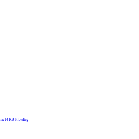
14 RB-Pfoteltag
ltag