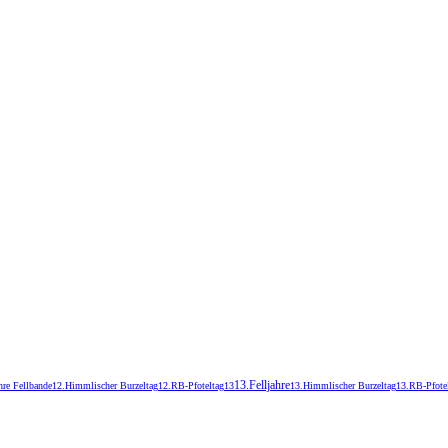
13.Felljahre
hre Fellbande
12.Himmlischer Burzeltag
12.RB-Pfoteltag
13
13.Himmlischer Burzeltag
13.RB-Pfote