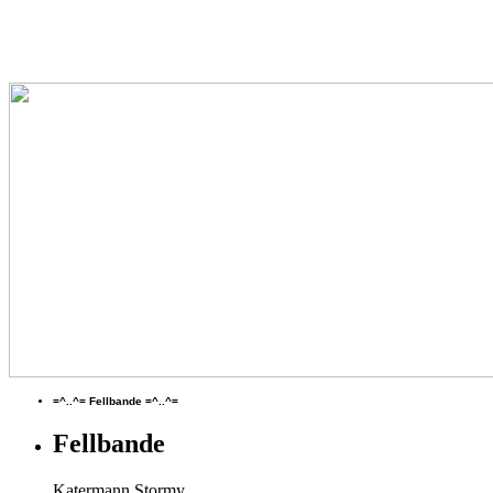
=^..^= Fellbande =^..^=
Fellbande
Katermann Stormy