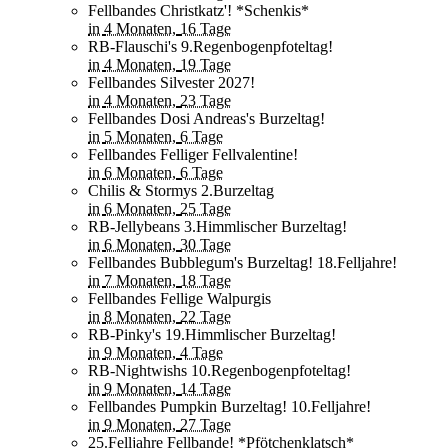
Fellbandes Christkatz'! *Schenkis*
in
4 Monaten,
16 Tage
RB-Flauschi's 9.Regenbogenpfoteltag!
in
4 Monaten,
19 Tage
Fellbandes Silvester 2027!
in
4 Monaten,
23 Tage
Fellbandes Dosi Andreas's Burzeltag!
in
5 Monaten,
6 Tage
Fellbandes Felliger Fellvalentine!
in
6 Monaten,
6 Tage
Chilis & Stormys 2.Burzeltag
in
6 Monaten,
25 Tage
RB-Jellybeans 3.Himmlischer Burzeltag!
in
6 Monaten,
30 Tage
Fellbandes Bubblegum's Burzeltag! 18.Felljahre!
in
7 Monaten,
18 Tage
Fellbandes Fellige Walpurgis
in
8 Monaten,
22 Tage
RB-Pinky's 19.Himmlischer Burzeltag!
in
9 Monaten,
4 Tage
RB-Nightwishs 10.Regenbogenpfoteltag!
in
9 Monaten,
14 Tage
Fellbandes Pumpkin Burzeltag! 10.Felljahre!
in
9 Monaten,
27 Tage
25.Felljahre Fellbande! *Pfötchenklatsch*