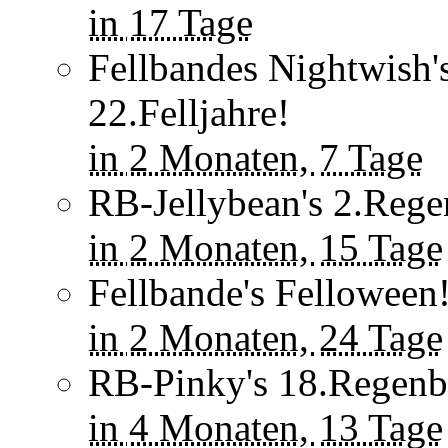
in
17 Tage
Fellbandes Nightwish's
22.Felljahre!
in
2 Monaten,
7 Tage
RB-Jellybean's 2.Rege
in
2 Monaten,
15 Tage
Fellbande's Felloween!
in
2 Monaten,
24 Tage
RB-Pinky's 18.Regenb
in
4 Monaten,
13 Tage