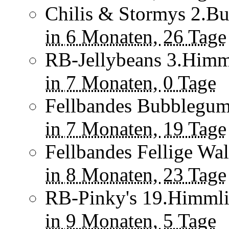
Chilis & Stormys 2.Bu
in
6 Monaten,
26 Tage
RB-Jellybeans 3.Himml
in
7 Monaten,
0 Tage
Fellbandes Bubblegum'
in
7 Monaten,
19 Tage
Fellbandes Fellige Wal
in
8 Monaten,
23 Tage
RB-Pinky's 19.Himmli
in
9 Monaten,
5 Tage