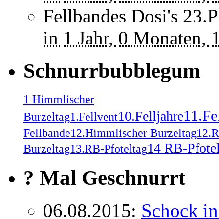
Fellbandes Dosi's 23.
in
1 Jahr,
0 Monaten,
Schnurrbubblegum
1 Himmlischer
11.Fe
10.Felljahre
Burzeltag
1.Fellvent
Fellbande
12.Himmlischer Burzeltag
12.R
14 RB-Pfotel
Burzeltag
13.RB-Pfoteltag
? Mal Geschnurrt
06.08.2015
:
Schock in