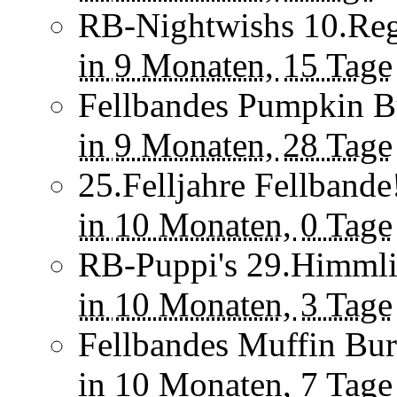
RB-Nightwishs 10.Reg
in
9 Monaten,
15 Tage
Fellbandes Pumpkin Bu
in
9 Monaten,
28 Tage
25.Felljahre Fellbande
in
10 Monaten,
0 Tage
RB-Puppi's 29.Himmli
in
10 Monaten,
3 Tage
Fellbandes Muffin Burz
in
10 Monaten,
7 Tage