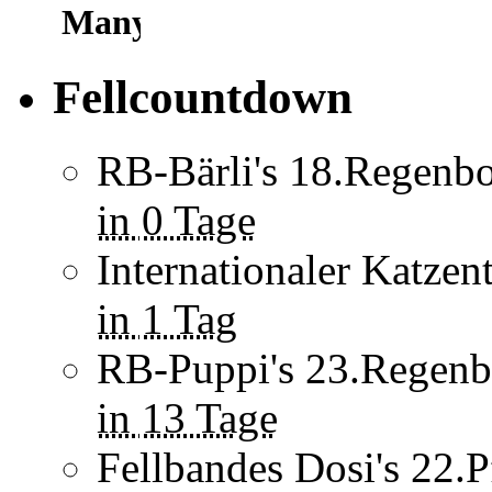
Fellcountdown
RB-Bärli's 18.Regenbo
in
0 Tage
Internationaler Katzen
in
1 Tag
RB-Puppi's 23.Regenb
in
13 Tage
Fellbandes Dosi's 22.