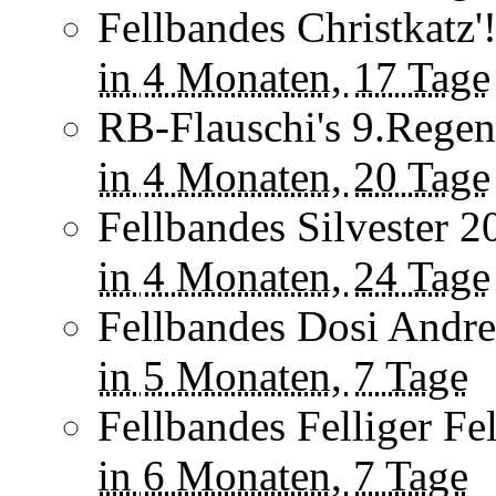
Fellbandes Christkatz'
in
4 Monaten,
17 Tage
RB-Flauschi's 9.Regen
in
4 Monaten,
20 Tage
Fellbandes Silvester 2
in
4 Monaten,
24 Tage
Fellbandes Dosi Andrea
in
5 Monaten,
7 Tage
Fellbandes Felliger Fel
in
6 Monaten,
7 Tage