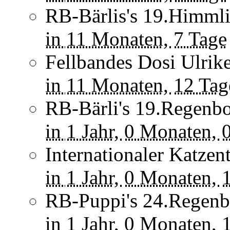
RB-Bärlis's 19.Himmli
in
11 Monaten,
7 Tage
Fellbandes Dosi Ulrike
in
11 Monaten,
12 Tag
RB-Bärli's 19.Regenbo
in
1 Jahr,
0 Monaten,
Internationaler Katzen
in
1 Jahr,
0 Monaten,
RB-Puppi's 24.Regenb
in
1 Jahr,
0 Monaten,