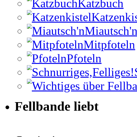
Katzbuch
Katzenkis
Miautsch'
Mitpfoteln
Pfoteln
Fellbande liebt